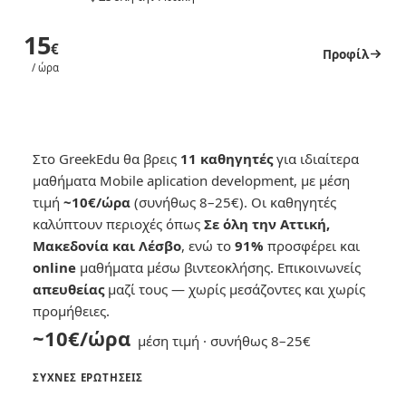
15
€
Προφίλ
/ ώρα
Στο GreekEdu θα βρεις
11 καθηγητές
για ιδιαίτερα
μαθήματα Mobile aplication development, με μέση
τιμή
~10€/ώρα
(συνήθως 8–25€). Οι καθηγητές
καλύπτουν περιοχές όπως
Σε όλη την Αττική,
Μακεδονία και Λέσβο
, ενώ το
91%
προσφέρει και
online
μαθήματα μέσω βιντεοκλήσης. Επικοινωνείς
απευθείας
μαζί τους — χωρίς μεσάζοντες και χωρίς
προμήθειες.
~10€/ώρα
μέση τιμή · συνήθως 8–25€
ΣΥΧΝΈΣ ΕΡΩΤΉΣΕΙΣ