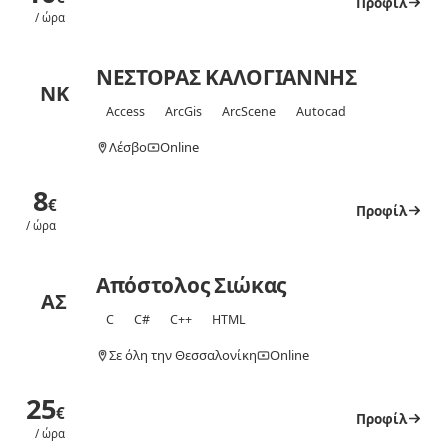
Προφίλ
/ ώρα
ΝΕΣΤΟΡΑΣ ΚΑΛΟΓΙΑΝΝΗΣ
ΝΚ
Access
ArcGis
ArcScene
Autocad
Λέσβο
Online
8
€
Προφίλ
/ ώρα
Απόστολος Σιώκας
ΑΣ
C
C#
C++
HTML
Σε όλη την Θεσσαλονίκη
Online
25
€
Προφίλ
/ ώρα