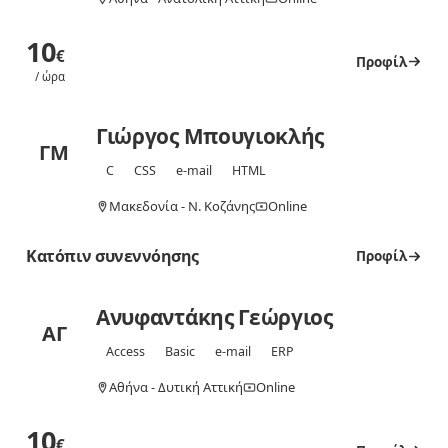
10
€
Προφίλ
/ ώρα
Γιώργος Μπουγιοκλής
ΓΜ
C
CSS
e-mail
HTML
Μακεδονία - Ν. Κοζάνης
Online
Κατόπιν συνεννόησης
Προφίλ
Ανυφαντάκης Γεώργιος
ΑΓ
Access
Basic
e-mail
ERP
Αθήνα - Δυτική Αττική
Online
10
€