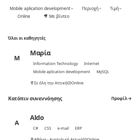
Mobile aplication development
Περιοχή
Τιμή
Online
🎥 Με βίντεο
Όλοι οι καθηγητές
Μαρία
Μ
Information Technology
Internet
Mobile aplication development
MySQL
Σε όλη την Αττική
Online
Κατόπιν συνεννόησης
Προφίλ
Aldo
A
C#
CSS
e-mail
ERP
Αθήνα - Ανατολική Αττική
Online