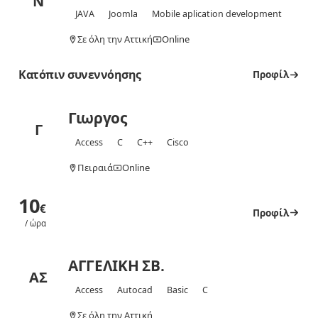
Ν
JAVA
Joomla
Mobile aplication development
Σε όλη την Αττική
Online
Κατόπιν συνεννόησης
Προφίλ
Γιωργος
Γ
Access
C
C++
Cisco
Πειραιά
Online
10
€
Προφίλ
/ ώρα
ΑΓΓΕΛΙΚΗ ΣΒ.
ΑΣ
Access
Autocad
Basic
C
Σε όλη την Αττική