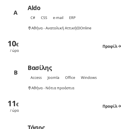
Aldo
A
C#
CSS
e-mail
ERP
Αθήνα - Ανατολική Αττική
Online
10
€
Προφίλ
/ ώρα
Βασίλης
Β
Access
Joomla
Office
Windows
Αθήνα - Νότια προάστια
11
€
Προφίλ
/ ώρα
Τάσος