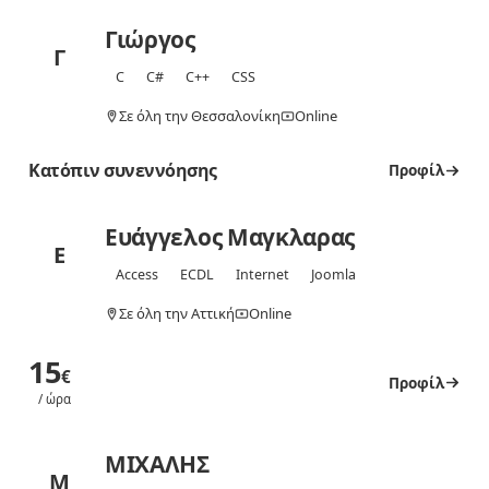
Γιώργος
Γ
C
C#
C++
CSS
Σε όλη την Θεσσαλονίκη
Online
Κατόπιν συνεννόησης
Προφίλ
Ευάγγελος Μαγκλαρας
Ε
Access
ECDL
Internet
Joomla
Σε όλη την Αττική
Online
15
€
Προφίλ
/ ώρα
ΜΙΧΑΛΗΣ
Μ