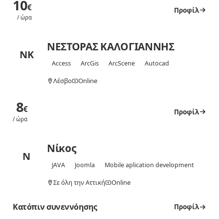
10
€
Προφίλ
/ ώρα
ΝΕΣΤΟΡΑΣ ΚΑΛΟΓΙΑΝΝΗΣ
ΝΚ
Access
ArcGis
ArcScene
Autocad
Λέσβο
Online
8
€
Προφίλ
/ ώρα
Νίκος
Ν
JAVA
Joomla
Mobile aplication development
Σε όλη την Αττική
Online
Κατόπιν συνεννόησης
Προφίλ