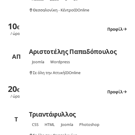
Θεσσαλονίκη - Κέντρο
Online
10
€
Προφίλ
/ ώρα
Αριστοτέλης Παπαδόπουλος
ΑΠ
Joomla
Wordpress
Σε όλη την Αττική
Online
20
€
Προφίλ
/ ώρα
Τριαντάφυλλος
Τ
CSS
HTML
Joomla
Photoshop