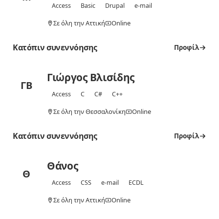
Access
Basic
Drupal
e-mail
Σε όλη την Αττική
Online
Κατόπιν συνεννόησης
Προφίλ
Γιώργος Βλισίδης
ΓΒ
Access
C
C#
C++
Σε όλη την Θεσσαλονίκη
Online
Κατόπιν συνεννόησης
Προφίλ
Θάνος
Θ
Access
CSS
e-mail
ECDL
Σε όλη την Αττική
Online