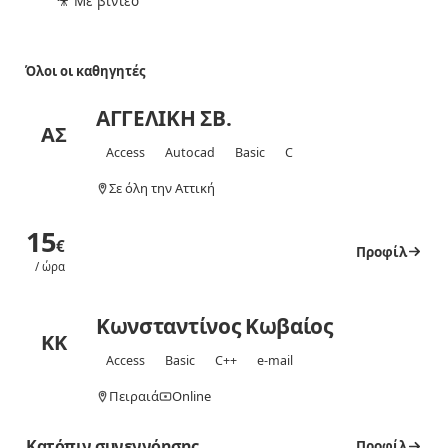
🎥 Με βίντεο
Όλοι οι καθηγητές
ΑΓΓΕΛΙΚΗ ΣΒ.
ΑΣ
Access
Autocad
Basic
C
Σε όλη την Αττική
15
€
Προφίλ
/ ώρα
Κωνσταντίνος Κωβαίος
ΚΚ
Access
Basic
C++
e-mail
Πειραιά
Online
Κατόπιν συνεννόησης
Προφίλ