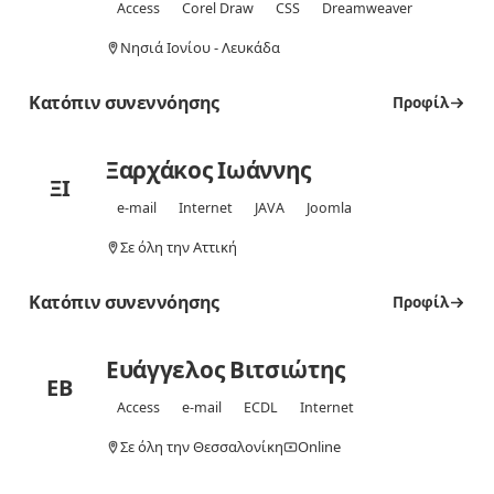
Access
Corel Draw
CSS
Dreamweaver
Νησιά Ιονίου - Λευκάδα
Κατόπιν συνεννόησης
Προφίλ
Ξαρχάκος Ιωάννης
ΞΙ
e-mail
Internet
JAVA
Joomla
Σε όλη την Αττική
Κατόπιν συνεννόησης
Προφίλ
Ευάγγελος Βιτσιώτης
ΕΒ
Access
e-mail
ECDL
Internet
Σε όλη την Θεσσαλονίκη
Online