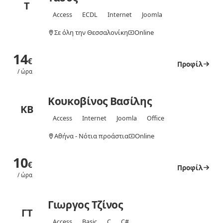
Τ
Access
ECDL
Internet
Joomla
Σε όλη την Θεσσαλονίκη
Online
14
€
Προφίλ
/ ώρα
Κουκοβίνος Βασίλης
ΚΒ
Access
Internet
Joomla
Office
Αθήνα - Νότια προάστια
Online
10
€
Προφίλ
/ ώρα
Γιωργος Τζίνος
ΓΤ
Access
Basic
C
C#