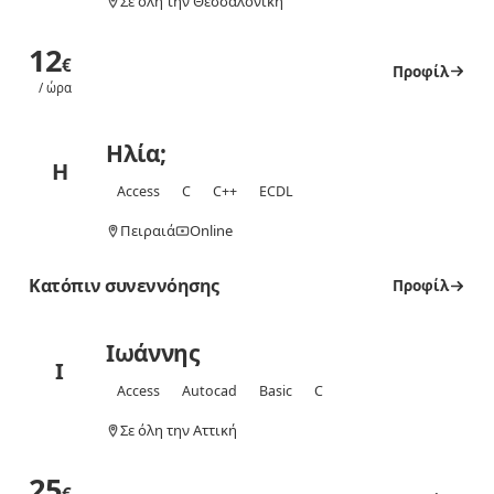
Σε όλη την Θεσσαλονίκη
12
€
Προφίλ
/ ώρα
Ηλία;
Η
Access
C
C++
ECDL
Πειραιά
Online
Κατόπιν συνεννόησης
Προφίλ
Ιωάννης
Ι
Access
Autocad
Basic
C
Σε όλη την Αττική
25