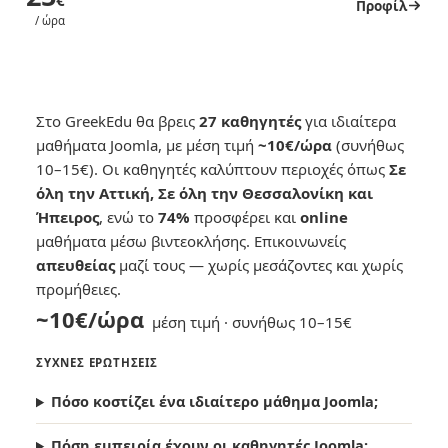
€
Προφίλ
/ ώρα
Στο GreekEdu θα βρεις
27 καθηγητές
για ιδιαίτερα
μαθήματα Joomla, με μέση τιμή
~10€/ώρα
(συνήθως
10–15€). Οι καθηγητές καλύπτουν περιοχές όπως
Σε
όλη την Αττική, Σε όλη την Θεσσαλονίκη και
Ήπειρος
, ενώ το
74%
προσφέρει και
online
μαθήματα μέσω βιντεοκλήσης. Επικοινωνείς
απευθείας
μαζί τους — χωρίς μεσάζοντες και χωρίς
προμήθειες.
~10€/ώρα
μέση τιμή · συνήθως 10–15€
ΣΥΧΝΈΣ ΕΡΩΤΉΣΕΙΣ
Πόσο κοστίζει ένα ιδιαίτερο μάθημα Joomla;
Πόση εμπειρία έχουν οι καθηγητές Joomla;