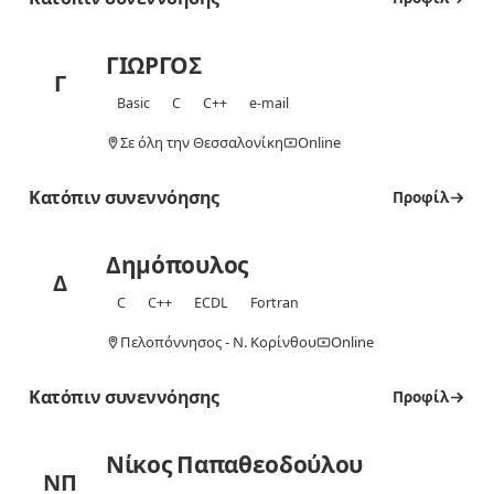
ΓΙΩΡΓΟΣ
Γ
Basic
C
C++
e-mail
Σε όλη την Θεσσαλονίκη
Online
Κατόπιν συνεννόησης
Προφίλ
Δημόπουλος
Δ
C
C++
ECDL
Fortran
Πελοπόννησος - Ν. Κορίνθου
Online
Κατόπιν συνεννόησης
Προφίλ
Νίκος Παπαθεοδούλου
ΝΠ