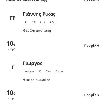
Γιάννης Ρίκας
ΓΡ
C
C#
C++
CSS
Σε όλη την Αττική
10
€
Προφίλ
/ ώρα
Γιωργος
Γ
Access
C
C++
Cisco
Πειραιά
Online
10
€
Προφίλ
/ ώρα