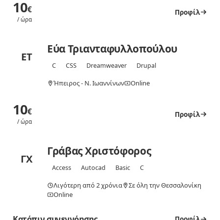
10
€
Προφίλ
/ ώρα
Εύα Τριανταφυλλοπούλου
ΕΤ
C
CSS
Dreamweaver
Drupal
Ήπειρος - Ν. Ιωαννίνων
Online
10
€
Προφίλ
/ ώρα
Γράβας Χριστόφορος
ΓΧ
Access
Autocad
Basic
C
Λιγότερη από 2 χρόνια
Σε όλη την Θεσσαλονίκη
Online
Κατόπιν συνεννόησης
Προφίλ