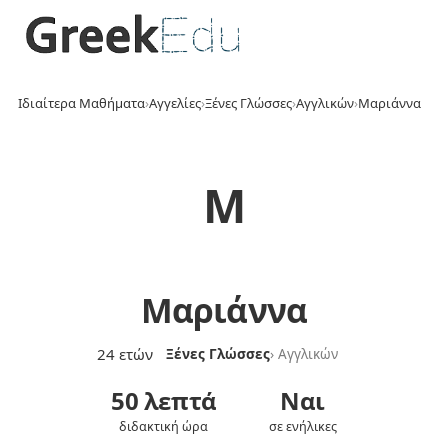
Ιδιαίτερα Μαθήματα
›
Αγγελίες
›
Ξένες Γλώσσες
›
Αγγλικών
›
Μαριάννα
Μ
Μαριάννα
24 ετών
Ξένες Γλώσσες
› Αγγλικών
50 λεπτά
Ναι
διδακτική ώρα
σε ενήλικες