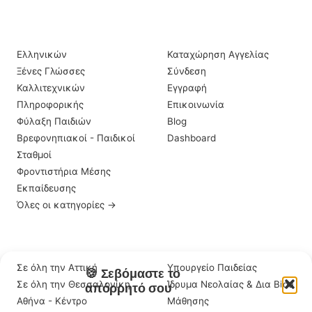
ΙΔΙΑΊΤΕΡΑ ΜΑΘΉΜΑΤΑ
ΠΛΗΡΟΦΟΡΊΕΣ
Ελληνικών
Καταχώρηση Αγγελίας
Ξένες Γλώσσες
Σύνδεση
Καλλιτεχνικών
Εγγραφή
Πληροφορικής
Επικοινωνία
Φύλαξη Παιδιών
Blog
Βρεφονηπιακοί - Παιδικοί
Dashboard
Σταθμοί
Φροντιστήρια Μέσης
Εκπαίδευσης
Όλες οι κατηγορίες →
ΠΕΡΙΟΧΈΣ
ΣΗΜΑΝΤΙΚΆ LINKS
Σε όλη την Αττική
Υπουργείο Παιδείας
🍪 Σεβόμαστε το
Σε όλη την Θεσσαλονίκη
Ίδρυμα Νεολαίας & Δια Βίου
απόρρητό σου
Αθήνα - Κέντρο
Μάθησης