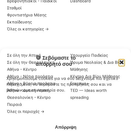
Βρεφονηπιακοί - Παιδικοί
Dashboard
Σταθμοί
Φροντιστήρια Μέσης
Εκπαίδευσης
Όλες οι κατηγορίες →
ΠΕΡΙΟΧΈΣ
ΣΗΜΑΝΤΙΚΆ LINKS
Σε όλη την Αττική
Υπουργείο Παιδείας
🍪 Σεβόμαστε το
Σε όλη την Θεσσαλονίκη
Ίδρυμα Νεολαίας & Δια Βίου
απόρρητό σου
Αθήνα - Κέντρο
Μάθησης
Αθήνα - Νότια προάστια
Κέντρα Δια Βίου Μάθησης
Χρησιμοποιούμε cookies για να σου δείχνουμε πιο σχετικό
Αθήνα - Βόρεια προάστια
Erasmus+
περιεχόμενο, να θυμόμαστε τις προτιμήσεις σου και να
βελτιώνουμε την εμπειρία σου.
Αθήνα - Δυτική Αττική
TED — Ideas worth
Θεσσαλονίκη - Κέντρο
spreading
Πειραιά
Όλες οι περιοχές →
Αποδοχή
Απόρριψη