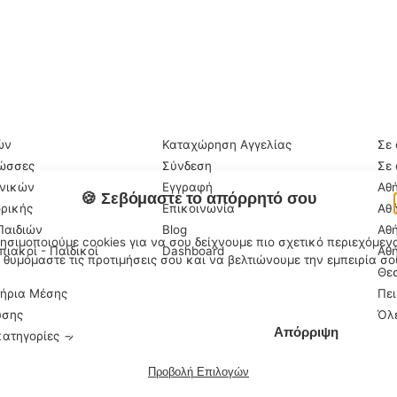
ΡΑ ΜΑΘΉΜΑΤΑ
ΠΛΗΡΟΦΟΡΊΕΣ
ΠΕ
ών
Καταχώρηση Αγγελίας
Σε 
λώσσες
Σύνδεση
Σε 
χνικών
Εγγραφή
Αθή
🍪 Σεβόμαστε το απόρρητό σου
ρικής
Επικοινωνία
Αθή
Παιδιών
Blog
Αθή
ησιμοποιούμε cookies για να σου δείχνουμε πιο σχετικό περιεχόμεν
ιακοί - Παιδικοί
Dashboard
Αθή
 θυμόμαστε τις προτιμήσεις σου και να βελτιώνουμε την εμπειρία σο
Θεσ
τήρια Μέσης
Πει
υσης
Όλε
Αποδοχή
Απόρριψη
κατηγορίες →
Προβολή Επιλογών