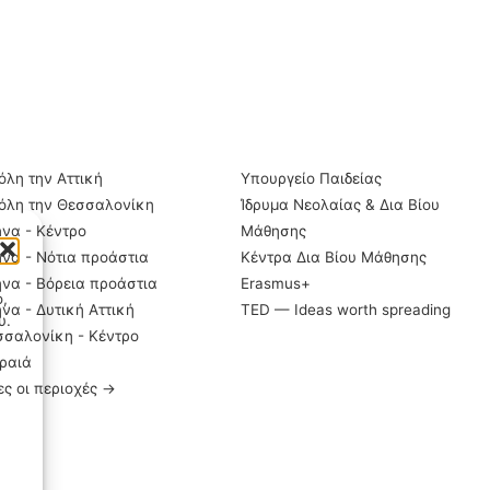
ΡΙΟΧΈΣ
ΣΗΜΑΝΤΙΚΆ LINKS
όλη την Αττική
Υπουργείο Παιδείας
όλη την Θεσσαλονίκη
Ίδρυμα Νεολαίας & Δια Βίου
να - Κέντρο
Μάθησης
να - Νότια προάστια
Κέντρα Δια Βίου Μάθησης
να - Βόρεια προάστια
Erasmus+
ο,
να - Δυτική Αττική
TED — Ideas worth spreading
υ.
σαλονίκη - Κέντρο
ραιά
ς οι περιοχές →