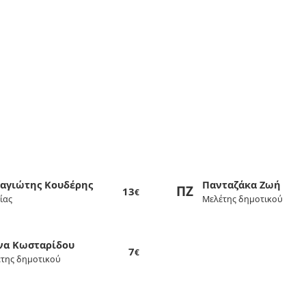
αγιώτης Κουδέρης
Πανταζάκα Ζωή
ΠΖ
13
€
ίας
Μελέτης δημοτικού
να Κωσταρίδου
7
€
της δημοτικού