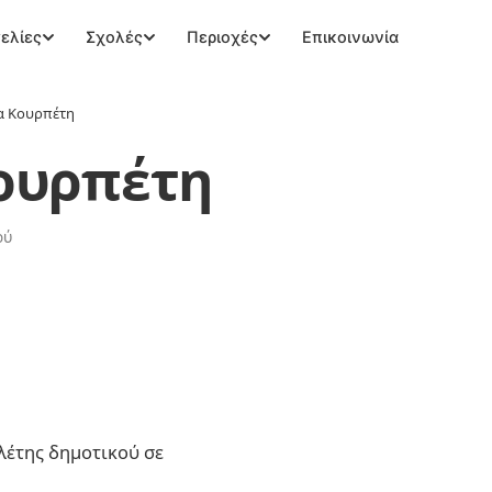
ελίες
Σχολές
Περιοχές
Επικοινωνία
α Κουρπέτη
ουρπέτη
ού
λέτης δημοτικού σε