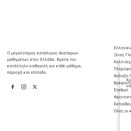
ΙΔΙΑΊΤΕ
Ελληνικ
Ο μεγαλύτερος κατάλογος ιδιαίτερων
Ξένες Γ
μαθημάτων στην Ελλάδα. Βρείτε τον
Καλλιτε
κατάλληλο καθηγητή για κάθε μάθημα,
Πληροφο
περιοχή και επίπεδο.
Φύλαξη 
Χρ
Βρεφονηπ
να
Σταθμοί
Φροντισ
Εκπαίδε
Όλες οι 