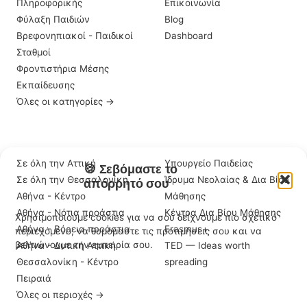
Πληροφορικής
Επικοινωνία
Φύλαξη Παιδιών
Blog
Βρεφονηπιακοί - Παιδικοί
Dashboard
Σταθμοί
Φροντιστήρια Μέσης
Εκπαίδευσης
Όλες οι κατηγορίες →
ΠΕΡΙΟΧΈΣ
ΣΗΜΑΝΤΙΚΆ LINKS
Σε όλη την Αττική
Υπουργείο Παιδείας
🍪 Σεβόμαστε το
Σε όλη την Θεσσαλονίκη
Ίδρυμα Νεολαίας & Δια Βίου
απόρρητό σου
Αθήνα - Κέντρο
Μάθησης
Αθήνα - Νότια προάστια
Κέντρα Δια Βίου Μάθησης
Χρησιμοποιούμε cookies για να σου δείχνουμε πιο σχετικό
Αθήνα - Βόρεια προάστια
Erasmus+
περιεχόμενο, να θυμόμαστε τις προτιμήσεις σου και να
βελτιώνουμε την εμπειρία σου.
Αθήνα - Δυτική Αττική
TED — Ideas worth
Θεσσαλονίκη - Κέντρο
spreading
Πειραιά
Όλες οι περιοχές →
Αποδοχή