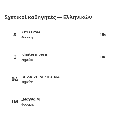
Σχετικοί καθηγητές — Ελληνικών
ΧΡΥΣΟΥΛΑ
Χ
15
€
Φυσικής
idiaitera_peris
I
10
€
Χημείας
ΒΙΓΛΑΤΖΗ ΔΕΣΠΟΙΝΑ
ΒΔ
Χημείας
Ιωαννα Μ
ΙΜ
Φυσικής