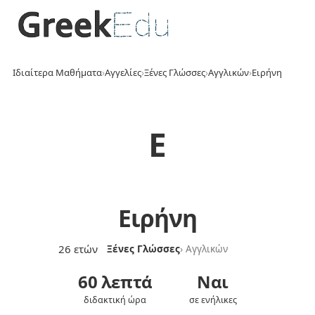
Ιδιαίτερα Μαθήματα
›
Αγγελίες
›
Ξένες Γλώσσες
›
Αγγλικών
›
Ειρήνη
Ε
Ειρήνη
26 ετών
Ξένες Γλώσσες
› Αγγλικών
60 λεπτά
Ναι
διδακτική ώρα
σε ενήλικες