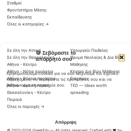
Σταθμοί
Φροντιστήρια Μέσης
Εκπαίδευσης
Όλες οι κατηγορίες →
ΠΕΡΙΟΧΈΣ
ΣΗΜΑΝΤΙΚΆ LINKS
Σε όλη την Αττική
Υπουργείο Παιδείας
🍪 Σεβόμαστε το
Σε όλη την Θεσσαλονίκη
Ίδρυμα Νεολαίας & Δια Βίου
απόρρητό σου
Αθήνα - Κέντρο
Μάθησης
Αθήνα - Νότια προάστια
Κέντρα Δια Βίου Μάθησης
Χρησιμοποιούμε cookies για να σου δείχνουμε πιο σχετικό
Αθήνα - Βόρεια προάστια
Erasmus+
περιεχόμενο, να θυμόμαστε τις προτιμήσεις σου και να
βελτιώνουμε την εμπειρία σου.
Αθήνα - Δυτική Αττική
TED — Ideas worth
Θεσσαλονίκη - Κέντρο
spreading
Πειραιά
Όλες οι περιοχές →
Αποδοχή
Απόρριψη
© 2012–2026 GreekEdu — All rights reserved. Crafted with ♥ by