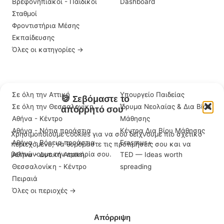
Βρεφονηπιακοί - Παιδικοί
Dashboard
Σταθμοί
Φροντιστήρια Μέσης
Εκπαίδευσης
Όλες οι κατηγορίες →
ΠΕΡΙΟΧΈΣ
ΣΗΜΑΝΤΙΚΆ LINKS
Σε όλη την Αττική
Υπουργείο Παιδείας
🍪 Σεβόμαστε το
Σε όλη την Θεσσαλονίκη
Ίδρυμα Νεολαίας & Δια Βίου
απόρρητό σου
Αθήνα - Κέντρο
Μάθησης
Αθήνα - Νότια προάστια
Κέντρα Δια Βίου Μάθησης
Χρησιμοποιούμε cookies για να σου δείχνουμε πιο σχετικό
Αθήνα - Βόρεια προάστια
Erasmus+
περιεχόμενο, να θυμόμαστε τις προτιμήσεις σου και να
βελτιώνουμε την εμπειρία σου.
Αθήνα - Δυτική Αττική
TED — Ideas worth
Θεσσαλονίκη - Κέντρο
spreading
Πειραιά
Όλες οι περιοχές →
Αποδοχή
Απόρριψη