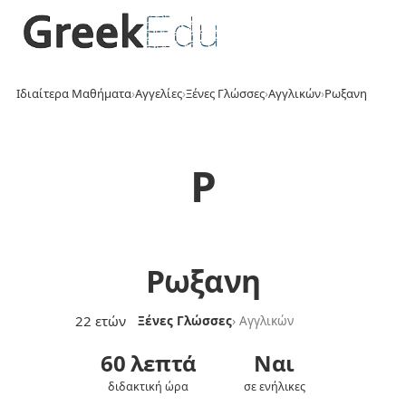
Ιδιαίτερα Μαθήματα
›
Αγγελίες
›
Ξένες Γλώσσες
›
Αγγλικών
›
Ρωξανη
Ρ
Ρωξανη
22 ετών
Ξένες Γλώσσες
› Αγγλικών
60 λεπτά
Ναι
διδακτική ώρα
σε ενήλικες