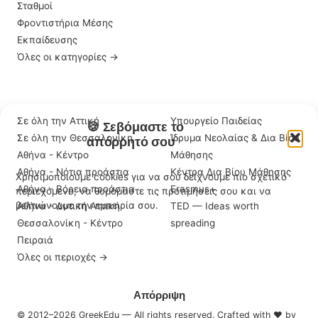
Σταθμοί
Φροντιστήρια Μέσης
Εκπαίδευσης
Όλες οι κατηγορίες →
ΠΕΡΙΟΧΈΣ
ΣΗΜΑΝΤΙΚΆ LINKS
Σε όλη την Αττική
Υπουργείο Παιδείας
🍪 Σεβόμαστε το
Σε όλη την Θεσσαλονίκη
Ίδρυμα Νεολαίας & Δια Βίου
απόρρητό σου
Αθήνα - Κέντρο
Μάθησης
Αθήνα - Νότια προάστια
Κέντρα Δια Βίου Μάθησης
Χρησιμοποιούμε cookies για να σου δείχνουμε πιο σχετικό
Αθήνα - Βόρεια προάστια
Erasmus+
περιεχόμενο, να θυμόμαστε τις προτιμήσεις σου και να
βελτιώνουμε την εμπειρία σου.
Αθήνα - Δυτική Αττική
TED — Ideas worth
Θεσσαλονίκη - Κέντρο
spreading
Πειραιά
Όλες οι περιοχές →
Αποδοχή
Απόρριψη
© 2012–2026 GreekEdu — All rights reserved. Crafted with ♥ by